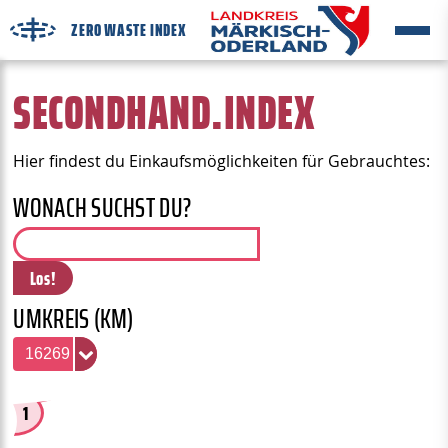
ZERO WASTE INDEX
SECONDHAND.INDEX
Hier findest du Einkaufsmöglichkeiten für Gebrauchtes:
WONACH SUCHST DU?
50
25
Los!
10
UMKREIS (KM)
5
3
2
1