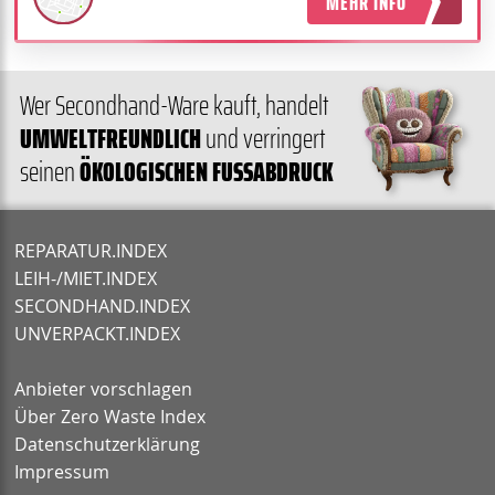
MEHR INFO
Wer Secondhand-Ware kauft, handelt
UMWELT­FREUND­LICH
und verringert
seinen
ÖKO­LOGISCHEN FUSS­AB­DRUCK
REPARATUR.INDEX
LEIH-/MIET.INDEX
SECONDHAND.INDEX
UNVERPACKT.INDEX
Anbieter vorschlagen
Über Zero Waste Index
Datenschutzerklärung
Impressum
Anbieter