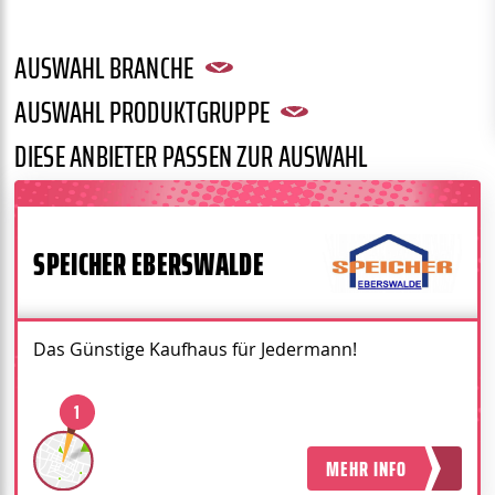
AUSWAHL BRANCHE
AUSWAHL PRODUKTGRUPPE
Alle
Fachhandel
Gebrauchtkaufhaus
Kleiderkammer
Reparaturwerkstatt
Verein
DIESE ANBIETER PASSEN ZUR AUSWAHL
Alle
Buch
Deko
Elektrogroßgerät
Elektrokleingerät
Geschirr
Kleidung
Möbel
Musikinstrument
Schuhe
Spielzeug
Textilie
SPEICHER EBERSWALDE
Uhr
Werkzeug
Zweirad
Das Günstige Kaufhaus für Jedermann!
1
MEHR INFO